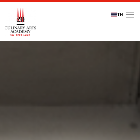
TH
Open Days at Culinary